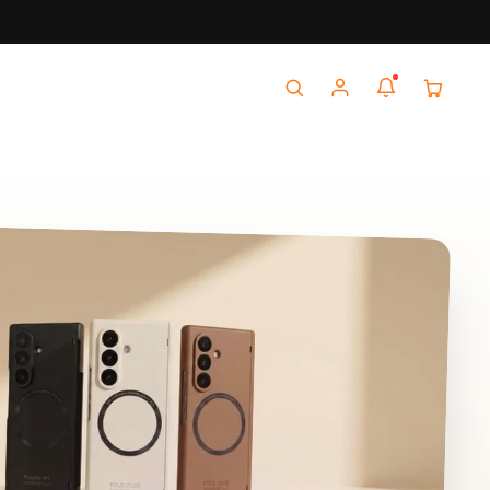
Added to cart
VIEW CART
0
items in your cart
検
ア
カ
索
カ
ー
ウ
ト
ン
ト