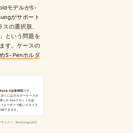
oldモデルがS-
sungがサポート
ラスの選択肢、
」という問題を
ます。ケースの
めS-Penホルダ
 Fold 7は非対応
です。
を持ち歩くにはホルダーケースが
挿しS-Penスロットがあ
d 7ユーザーで軽いスタイラ
収納できます。
イナー · Samsung公式Z