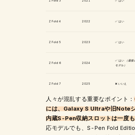
Z Fold 3
2021
✅ はい
Z Fold 4
2022
✅ はい
Z Fold 5
2023
✅ はい
✅ はい
（最後
Z Fold 6
2024
モデル）
Z Fold 7
2025
❌ いいえ
人々が混乱する重要なポイント：
には、Galaxy S Ultraや旧N
内蔵S-Pen収納スロットは一度
応モデルでも、S-Pen Fold Edi