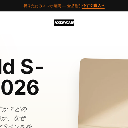
今すぐ購入
折りたたみスマホ週間 — 全品割引
ld S-
2026
ますか？どの
のか、なぜ
てSペンを紛