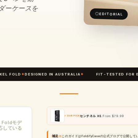
ダーケースを
EDITORIAL
OLD
✦
DESIGNED IN AUSTRALIA
✦
FIT-TESTED FOR EVERY 
センチネル H1
·
From $79.99
⚡ OUR PICK
Z Foldモデ
対応している
補足：
このガイドはFoldifyCaseの公式ブログで公開してい