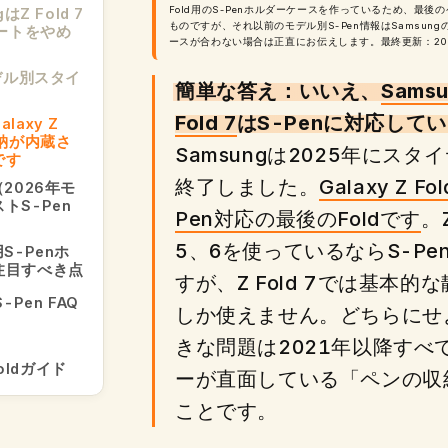
Fold用のS-Penホルダーケースを作っているため、最後
はZ Fold 7
ものですが、それ以前のモデル別S-Pen情報はSamsun
ポートをやめ
ースが合わない場合は正直にお伝えします。最終更新：202
デル別スタイ
簡単な答え：いいえ、
Samsu
Fold 7
はS-Penに対応して
axy Z
収納が内蔵さ
Samsungは2025年にス
です
終了しました。
Galaxy Z F
d（2026年モ
トS-Pen
Pen対応の最後のFoldです
。Z
5、6を使っているならS-Pe
d用S-Penホ
注目すべき点
すが、Z Fold 7では基本
 S-Pen FAQ
しか使えません。どちらにせ
きな問題は2021年以降すべて
Foldガイド
ーが直面している「ペンの収
ことです。