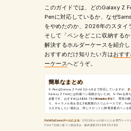
このガイドでは、どのGalaxy Z F
Penに対応しているか、なぜSam
をやめたのか、2026年のスタイ
そして「ペンをどこに収納するか
解決するホルダーケースを紹介し
おすすめだけ知りたい方は
おすす
ーケース
へどうぞ。
簡単なまとめ
S-PenはGalaxy Z Fold 3から6まで対応していますが、
Z
Galaxy Z Foldには内蔵ペン収納がないため、S-Pen
必要です。おすすめはA$84.79の
Kinetic P1
で、専用の横
り、キャラメル色を含む3色展開のスリムケースです。Fol
ス入力をしたい場合は、同じスロットに静電容量式ペンを
FoldifyCaseチームによる
· 2022年からの折りたたみ専門ケースデザ
Fold 7仕様に基づく検証済み · 最終更新2026年5月29日