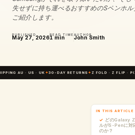
失せずに持ち運べるおすすめのSペンホル
ご紹介します。
PUBLISHED
READ TIME
AUTHOR
May 27, 2026
1 min
John Smith
 AU · US · UK
✦
30-DAY RETURNS
✦
Z FOLD · Z FLIP · PIXEL F
IN THIS ARTICLE
どのGalaxy 
ルがS-Penに
のか？