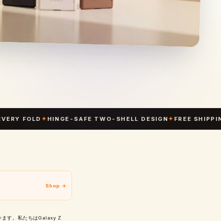
FOLD
✦
HINGE-SAFE TWO-SHELL DESIGN
✦
FREE SHIPPING AU ·
Shop →
ます。私たちはGalaxy Z